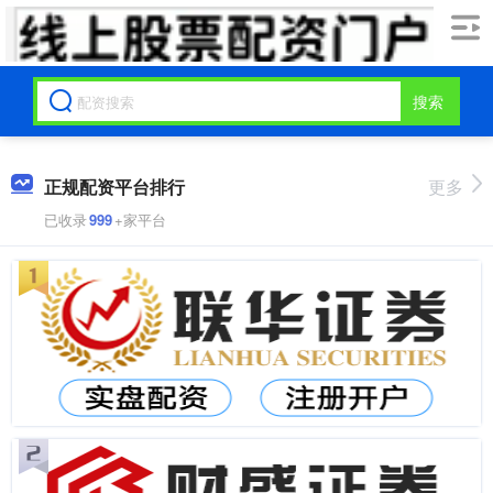
搜索
正规配资平台排行
更多
已收录
999
+家平台