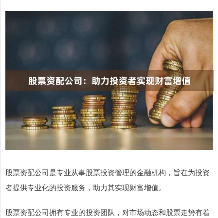
股票资配公司是专业从事股票投资管理的金融机构，旨在为投资
者提供专业化的投资服务，助力其实现财富增值。
股票资配公司拥有专业的投资团队，对市场动态和股票走势有着