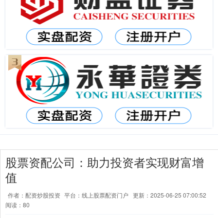
股票资配公司：助力投资者实现财富增
值
作者：配资炒股投资
平台：线上股票配资门户
更新：2025-06-25 07:00:52
阅读：80